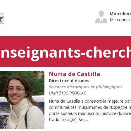
Mon ident
Me connec
enseignants-cherc
Nuria de Castilla
Back
to
Directrice d'études
top
Sciences historiques et philologiques
UMR 7192 PROCLAC
Nuria de Castilla a consacré la majeure part
communautés musulmanes de l’Espagne mé
porté sur leurs manuscrits (histoire du liv
traductologie). Ses...