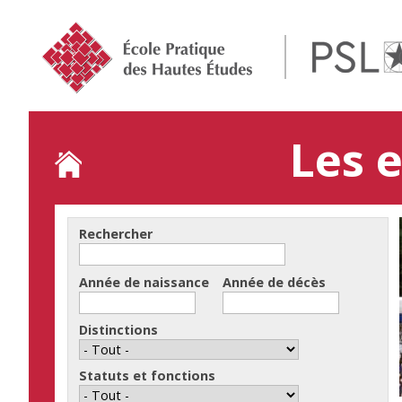
Jump
to
navigation
Les 
Rechercher
Année de naissance
Année de décès
Année
Date
Année
Date
de
de
Distinctions
naissance
décès
Statuts et fonctions