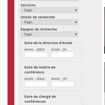
Sections
Unités de recherche
Équipes de recherche
Date de la direction d'étude
Année - début
Année - fin
Année
Date
Année
Date
-
-
début
fin
Date de maître de
conférence
Année - début
Année - fin
Année
Date
Année
Date
-
-
début
fin
Date de chargé de
conférences