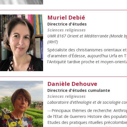
Muriel Debié
Directrice d'études
Sciences religieuses
UMR 8167 Orient et Méditerranée (Monde byzan
(IRHT)
Spécialiste des christianismes orientaux e
d'araméen d'Édesse, aujourd'hui Urfa en Tu
l'Antiquité tardive proche et moyen-orien
Danièle Dehouve
Directrice d'études cumulante
Sciences religieuses
Laboratoire d'ethnologie et de sociologie 
---Principaux thèmes de recherche: Anthro
de l’Etat de Guerrero Histoire des popula
Etudes des pratiques rituelles précolombie