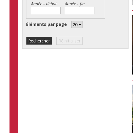
Année - début
Année - fin
Année
Date
Année
Date
-
-
début
fin
Éléments par page