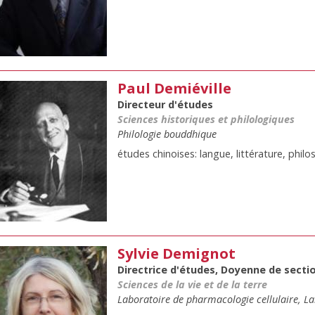
Paul Demiéville
Directeur d'études
Sciences historiques et philologiques
Philologie bouddhique
études chinoises: langue, littérature, philo
Sylvie Demignot
Directrice d'études, Doyenne de secti
Sciences de la vie et de la terre
Laboratoire de pharmacologie cellulaire, La