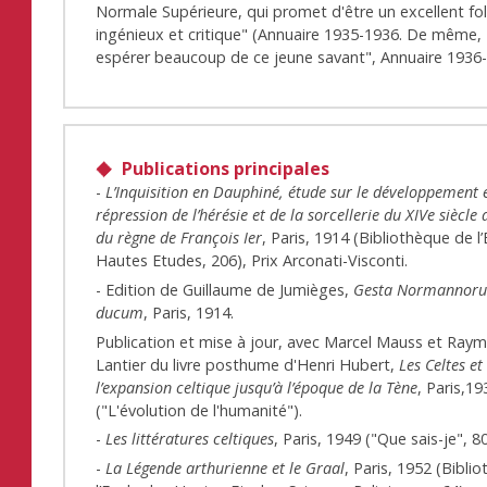
Normale Supérieure, qui promet d'être un excellent fol
ingénieux et critique" (Annuaire 1935-1936. De même,
espérer beaucoup de ce jeune savant", Annuaire 1936-
Publications principales
-
L’Inquisition en Dauphiné, étude sur le développement e
répression de l’hérésie et de la sorcellerie du XIVe siècle
du règne de François Ier
, Paris, 1914 (Bibliothèque de l
Hautes Etudes, 206), Prix Arconati-Visconti.
- Edition de Guillaume de Jumièges,
Gesta Normannor
ducum
, Paris, 1914.
Publication et mise à jour, avec Marcel Mauss et Ray
Lantier du livre posthume d'Henri Hubert,
Les Celtes et
l’expansion celtique jusqu’à l’époque de la Tène
, Paris,19
("L'évolution de l'humanité").
-
Les littératures celtiques
, Paris, 1949 ("Que sais-je", 8
-
La Légende arthurienne et le Graal
, Paris, 1952 (Bibli