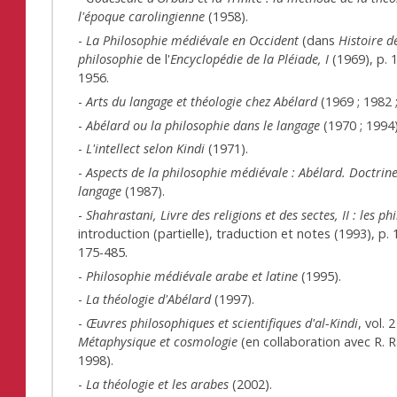
l'époque carolingienne
(1958).
-
La Philosophie médiévale en Occident
(dans
Histoire d
philosophie
de l'
Encyclopédie de la Pléiade, I
(1969), p. 
1956.
-
Arts du langage et théologie chez Abélard
(1969 ; 1982 
-
Abélard ou la philosophie dans le langage
(1970 ; 1994)
-
L'intellect selon Kindi
(1971).
-
Aspects de la philosophie médiévale : Abélard. Doctrin
langage
(1987).
-
Shahrastani, Livre des religions et des sectes, II : les p
introduction (partielle), traduction et notes (1993), p. 
175-485.
-
Philosophie médiévale arabe et latine
(1995).
-
La théologie d'Abélard
(1997).
-
Œuvres philosophiques et scientifiques d'al-Kindi
, vol. 2
Métaphysique et cosmologie
(en collaboration avec R. 
1998).
-
La théologie et les arabes
(2002).