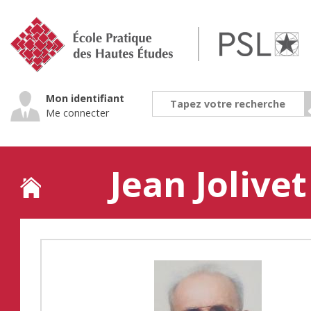
Jump
to
navigation
Mon identifiant
Me connecter
Jean Jolivet
Back
to
top