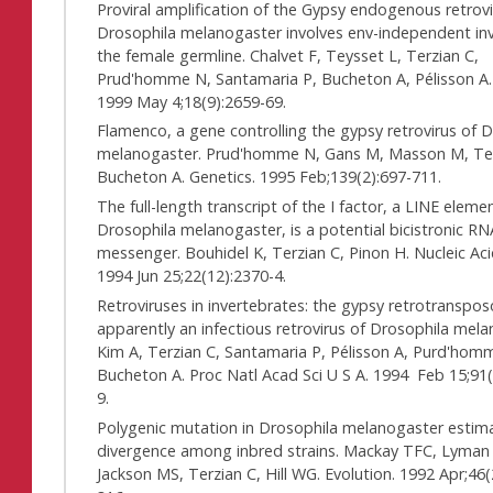
Proviral amplification of the Gypsy endogenous retrovi
Drosophila melanogaster involves env-independent in
the female germline. Chalvet F, Teysset L, Terzian C,
Prud'homme N, Santamaria P, Bucheton A, Pélisson A.
1999 May 4;18(9):2659-69.
Flamenco, a gene controlling the gypsy retrovirus of 
melanogaster. Prud'homme N, Gans M, Masson M, Ter
Bucheton A. Genetics. 1995 Feb;139(2):697-711.
The full-length transcript of the I factor, a LINE eleme
Drosophila melanogaster, is a potential bicistronic RN
messenger. Bouhidel K, Terzian C, Pinon H. Nucleic Aci
1994 Jun 25;22(12):2370-4.
Retroviruses in invertebrates: the gypsy retrotranspos
apparently an infectious retrovirus of Drosophila mela
Kim A, Terzian C, Santamaria P, Pélisson A, Purd'hom
Bucheton A. Proc Natl Acad Sci U S A. 1994 Feb 15;91(
9.
Polygenic mutation in Drosophila melanogaster estim
divergence among inbred strains. Mackay TFC, Lyman
Jackson MS, Terzian C, Hill WG. Evolution. 1992 Apr;46(