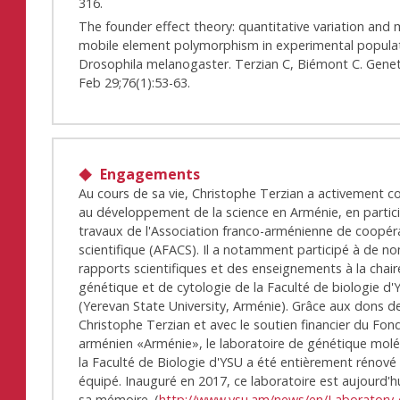
316.
The founder effect theory: quantitative variation and
mobile element polymorphism in experimental popula
Drosophila melanogaster. Terzian C, Biémont C. Genet
Feb 29;76(1):53-63.
Engagements
Au cours de sa vie, Christophe Terzian a activement c
au développement de la science en Arménie, en partic
travaux de l'Association franco-arménienne de coopér
scientifique (AFACS). Il a notamment participé à de 
rapports scientifiques et des enseignements à la chair
génétique et de cytologie de la Faculté de biologie d'
(Yerevan State University, Arménie). Grâce aux dons d
Christophe Terzian et avec le soutien financier du Fon
arménien «Arménie», le laboratoire de génétique molé
la Faculté de Biologie d'YSU a été entièrement rénové
équipé. Inauguré en 2017, ce laboratoire est aujourd'h
sa mémoire. (
http://www.ysu.am/news/en/Laboratory-