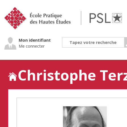
Jump
to
navigation
Mon identifiant
Me connecter
Christophe Ter
Back
to
top