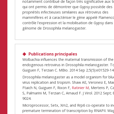
notamment contribué de façon très significative aux 
qui ont permis de démontrer que Gypsy possède des
propriétés infectieuses similaires aux rétrovirus des
mammifères et à caractériser le gène appelé Flamenco
contrôle l'expression et la mobilisation de Gypsy dans 
génome de Drosophila melanogaster.
Publications principales
Wolbachia influences the maternal transmission of th
endogenous retrovirus in Drosophila melanogaster. To
Guiguen F, Terzian C. MBio. 2014 Sep 2;5(5):e01529-14
Drosophila melanogaster as a model organism for bl
virus replication and tropism. Shaw AE, Veronesi E, Ma
Ftaich N, Guiguen F, Rixon F,
Ratinier M
, Mertens P, C
S, Palmarini M, Terzian C, Arnaud F. J Virol. 2012 Sept;
9024.
Microprocessor, Setx, Xrn2, and Rrp6 co-operate to i
premature termination of transcription by RNAPII. Wa