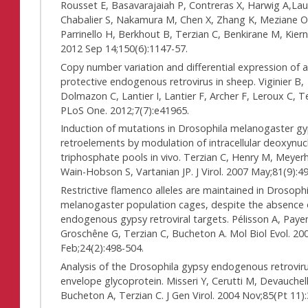
Rousset E, Basavarajaiah P, Contreras X, Harwig A,Lau
Chabalier S, Nakamura M, Chen X, Zhang K, Meziane O
Parrinello H, Berkhout B, Terzian C, Benkirane M, Kiern
2012 Sep 14;150(6):1147-57.
Copy number variation and differential expression of 
protective endogenous retrovirus in sheep. Viginier B,
Dolmazon C, Lantier I, Lantier F, Archer F, Leroux C, Te
PLoS One. 2012;7(7):e41965.
Induction of mutations in Drosophila melanogaster g
retroelements by modulation of intracellular deoxynuc
triphosphate pools in vivo. Terzian C, Henry M, Meyer
Wain-Hobson S, Vartanian JP. J Virol. 2007 May;81(9):4
Restrictive flamenco alleles are maintained in Drosophi
melanogaster population cages, despite the absence o
endogenous gypsy retroviral targets. Pélisson A, Paye
Groschêne G, Terzian C, Bucheton A. Mol Biol Evol. 20
Feb;24(2):498-504.
Analysis of the Drosophila gypsy endogenous retrovir
envelope glycoprotein. Misseri Y, Cerutti M, Devauchel
Bucheton A, Terzian C. J Gen Virol. 2004 Nov;85(Pt 11)