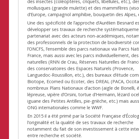
des insectes (coléoptères, criquets, libellules, etc.), de
mollusques (grande mulette) et des mammifères (vis
d’Europe, campagnol amphibie, bouquetin des Alpes, e
Une des spécificité de l’approche d’Aurélien Besnard e
développer ses travaux de recherche systématiqueme
partenariat avec des acteurs non-académiques, not
des professionnels de la protection de biodiversité 
l’ONCFS, l’ensemble des parcs nationaux via Parcs Na
France, mais aussi avec les parcs individuellement, des
naturelles (RNN de Crau, Réserves Naturelles de France
des conservatoires des Espaces Naturels (Provence,
Languedoc-Roussillon, etc.), des bureaux d’étude co
Biotope, Ecomed ou Ecoter, des DREAL (PACA, Occita
nombreux Plans Nationaux d’action (aigle de Bonelli,
lépreuse, vipère d’Orsini, tortue d’Hermann, lézard ocel
iguane des Petites Antilles, pie-grièche, etc.) mais aus
ONG internationales comme le WWF.
En 2015 il a été primé par la Société Française d’Écolo
l’originalité et la qualité de ses travaux de recherche
notamment du fait de son investissement à cette inte
entre recherche et société.