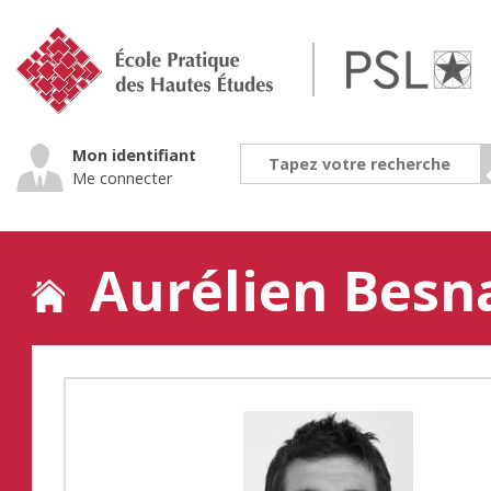
Jump
to
navigation
Mon identifiant
Me connecter
Aurélien Besn
Back
to
top