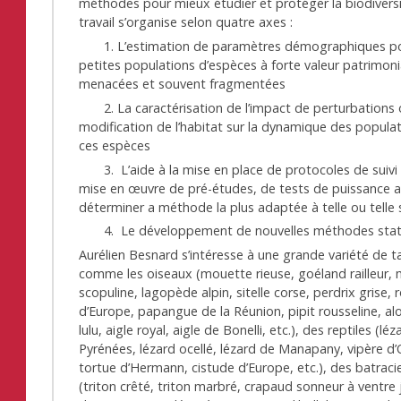
méthodes pour mieux étudier et protéger la biodiversi
travail s’organise selon quatre axes :
1. L’estimation de paramètres démographiques po
petites populations d’espèces à forte valeur patrimoni
menacées et souvent fragmentées
2. La caractérisation de l’impact de perturbations
modification de l’habitat sur la dynamique des popula
ces espèces
3. L’aide à la mise en place de protocoles de suivi 
mise en œuvre de pré-études, de tests de puissance a
déterminer a méthode la plus adaptée à telle ou telle 
4. Le développement de nouvelles méthodes stati
Aurélien Besnard s’intéresse à une grande variété de 
comme les oiseaux (mouette rieuse, goéland railleur,
scopuline, lagopède alpin, sitelle corse, perdrix grise, ro
d’Europe, papangue de la Réunion, pipit rousseline, al
lulu, aigle royal, aigle de Bonelli, etc.), des reptiles (lé
Pyrénées, lézard ocellé, lézard de Manapany, vipère d’O
tortue d’Hermann, cistude d’Europe, etc.), des batraci
(triton crêté, triton marbré, crapaud sonneur à ventre 