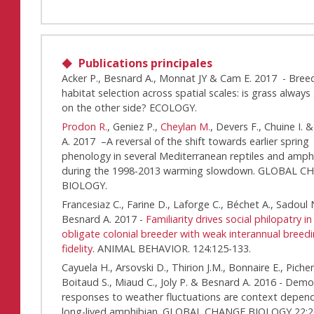
Publications principales
Acker P., Besnard A., Monnat JY & Cam E. 2017 - Bree
habitat selection across spatial scales: is grass always
on the other side? ECOLOGY.
Prodon R.
, Geniez P.,
Cheylan M.
, Devers F., Chuine I.
A. 2017 –A reversal of the shift towards earlier spring
phenology in several Mediterranean reptiles and amph
during the 1998-2013 warming slowdown. GLOBAL 
BIOLOGY.
Francesiaz C., Farine D., Laforge C., Béchet A., Sadoul 
Besnard A. 2017 -
Familiarity drives social philopatry in
obligate colonial breeder with weak interannual breedi
fidelity
. ANIMAL BEHAVIOR. 124:125-133.
Cayuela H., Arsovski D., Thirion J.M., Bonnaire E., Pichen
Boitaud S., Miaud C., Joly P. & Besnard A. 2016 - Dem
responses to weather fluctuations are context depend
long-lived amphibian. GLOBAL CHANGE BIOLOGY 22:2