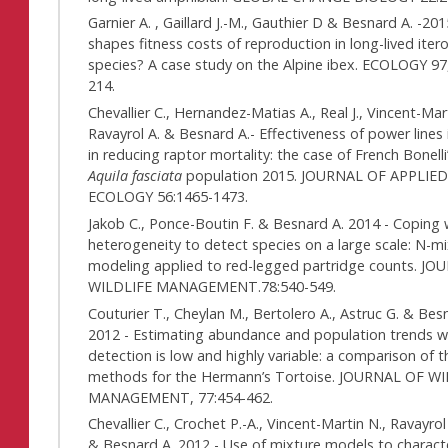
Garnier A. , Gaillard J.-M., Gauthier D & Besnard A. -20
shapes fitness costs of reproduction in long-lived ite
species? A case study on the Alpine ibex. ECOLOGY 97
214.
Chevallier C., Hernandez-Matias A., Real J., Vincent-Mar
Ravayrol A. & Besnard A.- Effectiveness of power lines 
in reducing raptor mortality: the case of French Bonelli
Aquila fasciata
population 2015. JOURNAL OF APPLIE
ECOLOGY 56:1465-1473.
Jakob C., Ponce-Boutin F. & Besnard A. 2014 - Coping 
heterogeneity to detect species on a large scale: N-m
modeling applied to red-legged partridge counts. J
WILDLIFE MANAGEMENT.78:540-549.
Couturier T., Cheylan M., Bertolero A., Astruc G. & Bes
2012 - Estimating abundance and population trends 
detection is low and highly variable: a comparison of t
methods for the Hermann’s Tortoise. JOURNAL OF W
MANAGEMENT, 77:454-462.
Chevallier C., Crochet P.-A., Vincent-Martin N., Ravayrol
& Besnard A. 2012 - Use of mixture models to characte