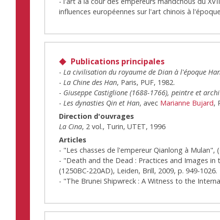
- l'art à la cour des empereurs mandchous du XVIIIe
influences européennes sur l'art chinois à l'époque
Publications principales
-
La civilisation du royaume de Dian à l'époque Ha
-
La Chine des Han
, Paris, PUF, 1982.
-
Giuseppe Castiglione (1688-1766), peintre et archi
-
Les dynasties Qin et Han
, avec
Marianne Bujard
, 
Direction d'ouvrages
La Cina
, 2 vol., Turin, UTET, 1996
Articles
- "Les chasses de l'empereur Qianlong à Mulan", (
- "Death and the Dead : Practices and Images in 
(1250BC-220AD), Leiden, Brill, 2009, p. 949-1026.
- "The Brunei Shipwreck : A Witness to the Interna