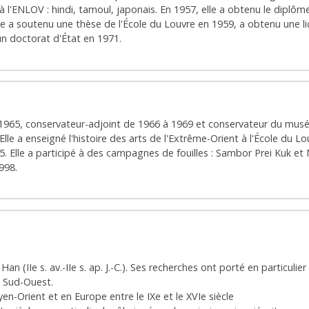
 à l'ENLOV : hindi, tamoul, japonais. En 1957, elle a obtenu le diplôm
le a soutenu une thèse de l'École du Louvre en 1959, a obtenu une li
un doctorat d'État en 1971.
 1965, conservateur-adjoint de 1966 à 1969 et conservateur du musé
e a enseigné l'histoire des arts de l'Extrême-Orient à l'École du Lou
. Elle a participé à des campagnes de fouilles : Sambor Prei Kuk 
998.
an (IIe s. av.-IIe s. ap. J.-C.). Ses recherches ont porté en particulier
u Sud-Ouest.
n-Orient et en Europe entre le IXe et le XVIe siècle