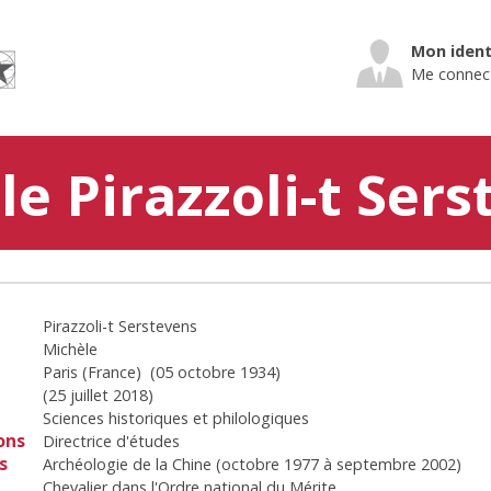
Mon ident
Me connec
e Pirazzoli-t Ser
Pirazzoli-t Serstevens
Michèle
Paris (France)
(
05 octobre 1934
)
(
25 juillet 2018
)
Sciences historiques et philologiques
ons
Directrice d'études
s
Archéologie de la Chine
(
octobre 1977
à
septembre 2002
)
Chevalier dans l'Ordre national du Mérite