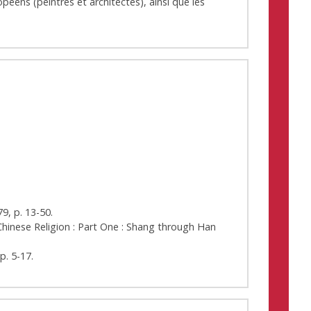
opéens (peintres et architectes), ainsi que les
9, p. 13-50.
Chinese Religion : Part One : Shang through Han
p. 5-17.