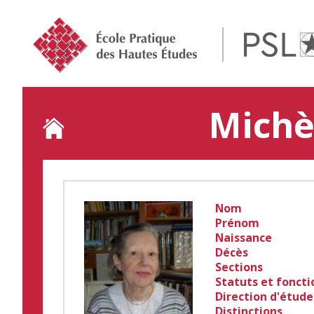
Jump
to
navigation
Michèl
Back
to
top
Nom
Prénom
Naissance
Décès
Sections
Statuts et foncti
Direction d'étude
Distinctions