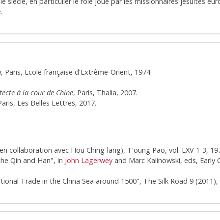
 siècle, en particulier le rôle joué par les missionnaires jésuites eur
.
n
, Paris, Ecole française d'Extrême-Orient, 1974.
tecte à la cour de Chine
, Paris, Thalia, 2007.
Paris, Les Belles Lettres, 2017.
en collaboration avec Hou Ching-lang), T'oung Pao, vol. LXV 1-3, 197
the Qin and Han", in
John Lagerwey
and Marc Kalinowski, eds, Early 
tional Trade in the China Sea around 1500", The Silk Road 9 (2011), 