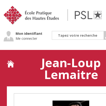
Jump
to
navigation
Mon identifiant
Me connecter
Jean-Loup
Lemaitre
Back
to
top