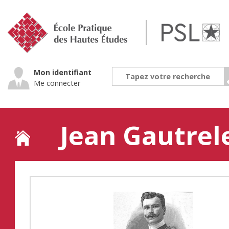
Jump
to
navigation
Mon identifiant
Me connecter
Jean Gautrel
Back
to
top