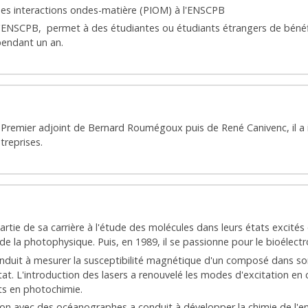
des interactions ondes-matière (PIOM) à l'ENSCPB
'ENSCPB, permet à des étudiantes ou étudiants étrangers de bénéfici
pendant un an.
. Premier adjoint de Bernard Roumégoux puis de René Canivenc, il a 
ntreprises.
tie de sa carrière à l'étude des molécules dans leurs états excités e
de la photophysique. Puis, en 1989, il se passionne pour le bioélec
uit à mesurer la susceptibilité magnétique d'un composé dans son é
t. L'introduction des lasers a renouvelé les modes d'excitation en c
s en photochimie.
ison avec des océanographes a conduit à développer la chimie de l'