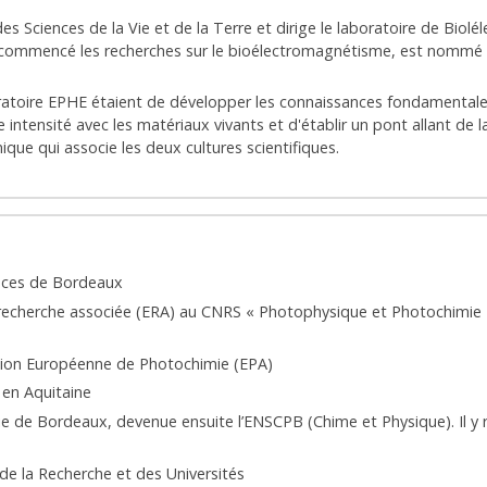
n des Sciences de la Vie et de la Terre et dirige le laboratoire de Bi
it commencé les recherches sur le bioélectromagnétisme, est nommé d
boratoire EPHE étaient de développer les connaissances fondamental
intensité avec les matériaux vivants et d'établir un pont allant de
ue qui associe les deux cultures scientifiques.
ences de Bordeaux
 recherche associée (ERA) au CNRS « Photophysique et Photochimie 
ation Européenne de Photochimie (EPA)
 en Aquitaine
e de Bordeaux, devenue ensuite l’ENSCPB (Chime et Physique). Il y r
de la Recherche et des Universités