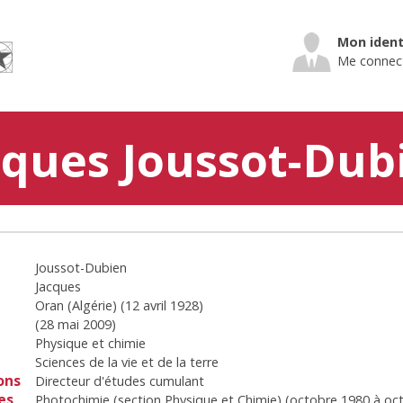
Mon ident
Me connec
cques Joussot-Dub
Joussot-Dubien
Jacques
Oran (Algérie)
(
12 avril 1928
)
(
28 mai 2009
)
Physique et chimie
Sciences de la vie et de la terre
ons
Directeur d'études cumulant
es
Photochimie (section Physique et Chimie)
(
octobre 1980
à
oc