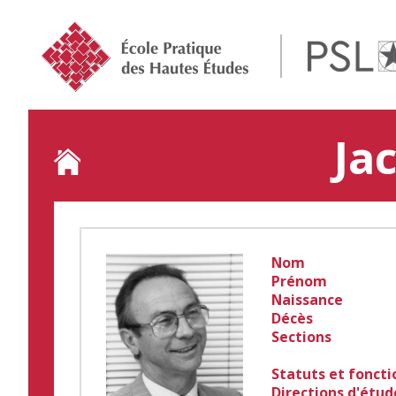
Jump
to
navigation
Ja
Back
to
top
Nom
Prénom
Naissance
Décès
Sections
Statuts et foncti
Directions d'étud