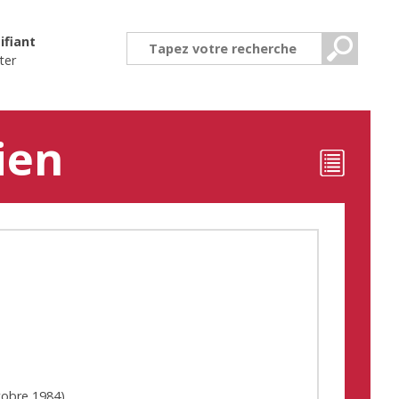
ifiant
ter
ien
tobre 1984
)