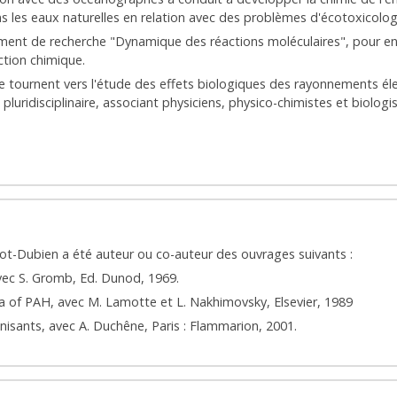
les eaux naturelles en relation avec des problèmes d'écotoxicolog
pement de recherche "Dynamique des réactions moléculaires", pour en
action chimique.
se tournent vers l'étude des effets biologiques des rayonnements él
uridisciplinaire, associant physiciens, physico-chimistes et biologis
ot-Dubien a été auteur ou co-auteur des ouvrages suivants :
vec S. Gromb, Ed. Dunod, 1969.
a of PAH, avec M. Lamotte et L. Nakhimovsky, Elsevier, 1989
nisants, avec A. Duchêne, Paris : Flammarion, 2001.