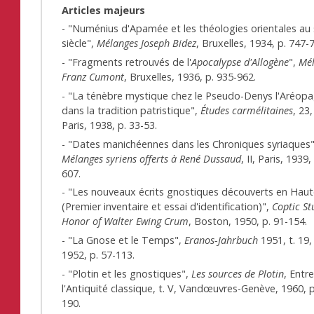
Articles majeurs
- "Numénius d'Apamée et les théologies orientales au
siècle",
Mélanges Joseph Bidez
, Bruxelles, 1934, p. 747-
- "Fragments retrouvés de l'
Apocalypse d'Allogène
",
Mé
Franz Cumont
, Bruxelles, 1936, p. 935-962.
- "La ténèbre mystique chez le Pseudo-Denys l'Aréopa
dans la tradition patristique",
Études carmélitaines
, 23,
Paris, 1938, p. 33-53.
- "Dates manichéennes dans les Chroniques syriaques"
Mélanges syriens offerts à René Dussaud
, II, Paris, 1939,
607.
- "Les nouveaux écrits gnostiques découverts en Hau
(Premier inventaire et essai d'identification)",
Coptic St
Honor of Walter Ewing Crum
, Boston, 1950, p. 91-154.
- "La Gnose et le Temps",
Eranos-Jahrbuch
1951, t. 19,
1952, p. 57-113.
- "Plotin et les gnostiques",
Les sources de Plotin
, Entr
l'Antiquité classique, t. V, Vandœuvres-Genève, 1960, p
190.