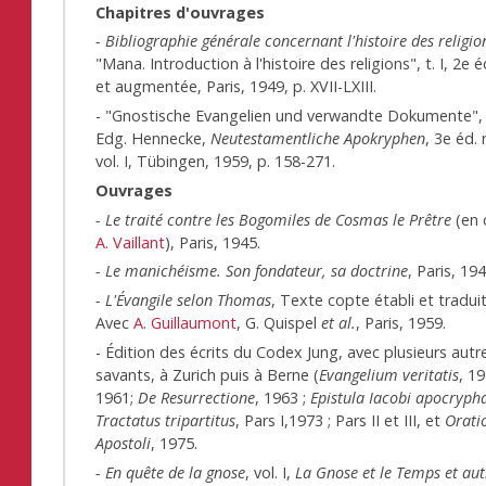
Chapitres d'ouvrages
- Bibliographie générale concernant l'histoire des religio
"Mana. Introduction à l'histoire des religions", t. I, 2e 
et augmentée, Paris, 1949, p. XVII-LXIII.
- "Gnostische Evangelien und verwandte Dokumente",
Edg. Hennecke,
Neutestamentliche Apokryphen
, 3e éd.
vol. I, Tübingen, 1959, p. 158-271.
Ouvrages
- Le traité contre les Bogomiles de Cosmas le Prêtre
(en c
A. Vaillant
), Paris, 1945.
- Le manichéisme. Son fondateur, sa doctrine
, Paris, 194
- L'Évangile selon Thomas
, Texte copte établi et traduit
Avec
A. Guillaumont
, G. Quispel
et al.
, Paris, 1959.
- Édition des écrits du Codex Jung, avec plusieurs autr
savants, à Zurich puis à Berne (
Evangelium veritatis
, 1
1961;
De
Resurrectione
, 1963 ;
Epistula Iacobi apocryph
Tractatus tripartitus
, Pars I,1973 ; Pars II et III, et
Orati
Apostoli
, 1975.
- En quête de la gnose
, vol. I,
La Gnose et le Temps et aut