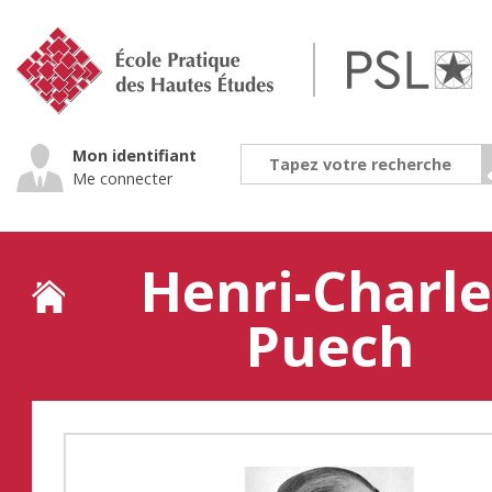
Jump
to
navigation
Mon identifiant
Me connecter
Henri-Charle
Puech
Back
to
top