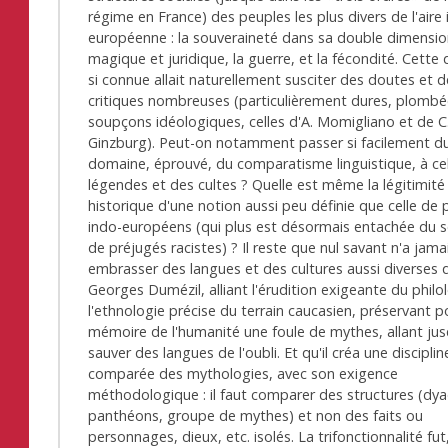
régime en France) des peuples les plus divers de l'aire
européenne : la souveraineté dans sa double dimensi
magique et juridique, la guerre, et la fécondité. Cette 
si connue allait naturellement susciter des doutes et 
critiques nombreuses (particulièrement dures, plomb
soupçons idéologiques, celles d'A. Momigliano et de C
Ginzburg). Peut-on notamment passer si facilement d
domaine, éprouvé, du comparatisme linguistique, à ce
légendes et des cultes ? Quelle est même la légitimité
historique d'une notion aussi peu définie que celle de
indo-européens (qui plus est désormais entachée du
de préjugés racistes) ? Il reste que nul savant n'a jama
embrasser des langues et des cultures aussi diverses q
Georges Dumézil, alliant l'érudition exigeante du philo
l'ethnologie précise du terrain caucasien, préservant p
mémoire de l'humanité une foule de mythes, allant jus
sauver des langues de l'oubli. Et qu'il créa une disciplin
comparée des mythologies, avec son exigence
méthodologique : il faut comparer des structures (dy
panthéons, groupe de mythes) et non des faits ou
personnages, dieux, etc. isolés. La trifonctionnalité fut