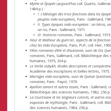
Mythe et Épopée
(aujourd'hui coll. Quarto, Gallima
1484 p.) :
I. L’Idéologie des trois fonctions dans les épop
peuples indo-européens
, Paris : Gallimard, 196
II. Types épiques indo-européens : un héros, un
un roi
, Paris : Gallimard, 1971.
III. Histoires romaines
, Paris : Gallimard, 1973
Heur et Malheur du guerrier, aspects de la fonction
chez les Indo-Européens
, Paris, PUF, coll. Hier, 196
Fêtes romaines d’été et d’automne, suivi de Dix Que
romaines
, Paris, Gallimard, coll. Bibliothèque des
humaines, 1975, 304 p.
Le Verbe oubykh, études descriptives et comparativ
Académie des inscriptions et belles-lettres, 1975.
Mariages indo-européens, suivi de Quinze Question
romaines
, Paris : Payot, 1979.
Apollon sonore et autres essais
, Paris : Gallimard, co
Bibliothèque des sciences humaines, 1982, 256 p.
La Courtisane et les Seigneurs colorés, et autres ess
esquisses de mythologie
, Paris : Gallimard, coll. Bi
des sciences humaines, 1984, 256 p.