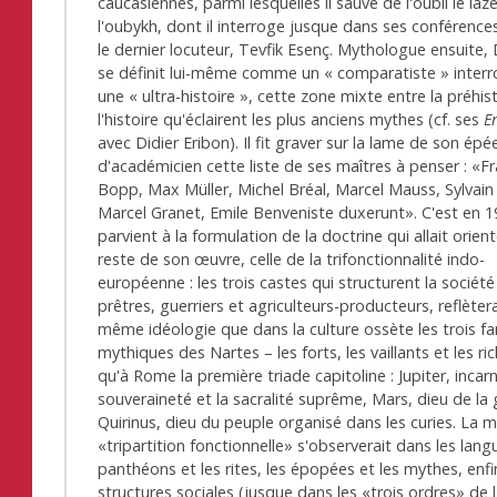
caucasiennes, parmi lesquelles il sauve de l'oubli le laz
l'oubykh, dont il interroge jusque dans ses conférence
le dernier locuteur, Tevfik Esenç. Mythologue ensuite,
se définit lui-même comme un « comparatiste » inter
une « ultra-histoire », cette zone mixte entre la préhis
l'histoire qu'éclairent les plus anciens mythes (cf. ses
E
avec Didier Eribon). Il fit graver sur la lame de son épé
d'académicien cette liste de ses maîtres à penser : «F
Bopp, Max Müller, Michel Bréal, Marcel Mauss, Sylvain L
Marcel Granet, Emile Benveniste duxerunt». C'est en 19
parvient à la formulation de la doctrine qui allait orient
reste de son œuvre, celle de la trifonctionnalité indo-
européenne : les trois castes qui structurent la société
prêtres, guerriers et agriculteurs-producteurs, reflètera
même idéologie que dans la culture ossète les trois fa
mythiques des Nartes – les forts, les vaillants et les ri
qu'à Rome la première triade capitoline : Jupiter, incar
souveraineté et la sacralité suprême, Mars, dieu de la 
Quirinus, dieu du peuple organisé dans les curies. La
«tripartition fonctionnelle» s'observerait dans les lang
panthéons et les rites, les épopées et les mythes, enfi
structures sociales (jusque dans les «trois ordres» de 