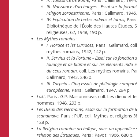
II. Naissance de Rome
, Paris : Gallimard, 1944
III. Naissance d'archanges - Essai sur la format
religion zoroastrienne
, Paris : Gallimard, 1945
IV. Explication de textes indiens et latins
, Paris
Bibliothèque de l'École des Hautes Études, 
religieuses, 62, 1948, 190 p.
Les Mythes romains
:
I. Horace et les Curiaces
, Paris : Gallimard, col
mythes romains, 1942, 142 p.
II. Servius et la Fortune - Essai sur la fonction 
louange et de blâme et sur les éléments indo-
du cens romain
, coll. Les mythes romains, Par
Gallimard, 1943, 246 p.
III. Tarpeia - Cinq essais de philologie compar
européenne
, Paris : Gallimard, 1947, 294 p.
Loki
, Paris : G.P. Maisonneuve, coll. Les dieux et le
hommes, 1948, 293 p.
Les Dieux des Germains, essai sur la formation de l
scandinave
, Paris : PUF, coll. Mythes et religions 3
128 p.
La Religion romaine archaïque, avec un appendice 
religion des Étrusques
, Paris : Payot, 1966, 680 p.