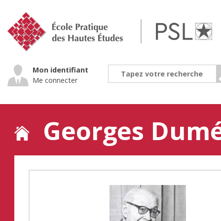
Jump
to
navigation
Mon identifiant
Me connecter
Georges Dumé
Back
to
top