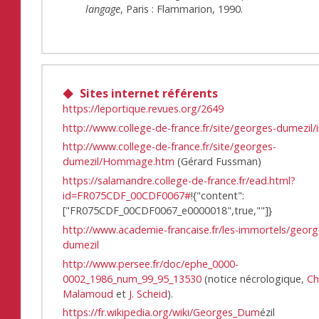
langage
, Paris : Flammarion, 1990.
Sites internet référents
https://leportique.revues.org/2649
http://www.college-de-france.fr/site/georges-dumezil
http://www.college-de-france.fr/site/georges-
dumezil/Hommage.htm
(Gérard Fussman)
https://salamandre.college-de-france.fr/ead.html?
id=FR075CDF_00CDF0067#
!{"content":
["FR075CDF_00CDF0067_e0000018",true,""]}
http://www.academie-francaise.fr/les-immortels/georg
dumezil
http://www.persee.fr/doc/ephe_0000-
0002_1986_num_99_95_13530
(notice nécrologique,
Ch
Malamoud
et
J. Scheid
).
https://fr.wikipedia.org/wiki/Georges_Dum
ézil