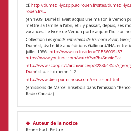
cf.
http://dumezil-lyc.spip.ac-rouen.fr/sites/dumezil-lyc.
rouen.fr/I...
(en 1939, Dumézil avait acquis une maison à Vernon p
mettre sa famille à l'abri, et il y passait, depuis, ses m
vacances. Le lycée de Vernon porte aujourd'hui son n
Collection
Les grands entretiens de Bernard Pivot
, Geor
Dumézil, dvd édité aux éditions Gallimard/INA, entret
juillet 1986 :
http://www.ina.fr/video/CPB86009437
https://www.youtube.com/watch?v=7h4SmhieEkk
http://www.scoop.it/t/archivance/p/3288643557/georg
Dum
ézil-par-lui-meme-1-2
http://www.dieu-parmi-nous.com/remission.html
(émissions de Marcel Brisebois dans l'émission "Renco
Radio Canada)
Auteur de la notice
Renée Koch Piettre