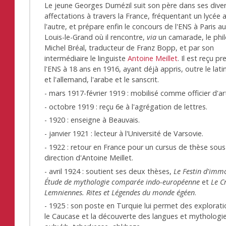
Le jeune Georges Dumézil suit son père dans ses dive
affectations à travers la France, fréquentant un lycée 
l'autre, et prépare enfin le concours de l'ENS à Paris a
Louis-le-Grand où il rencontre,
via
un camarade, le phi
Michel Bréal, traducteur de Franz Bopp, et par son
intermédiaire le linguiste
Antoine Meillet
. Il est reçu p
l'ENS à 18 ans en 1916, ayant déjà appris, outre le latin
et l'allemand, l'arabe et le sanscrit.
- mars 1917-février 1919 : mobilisé comme officier d'arti
- octobre 1919 : reçu 6e à l'agrégation de lettres.
- 1920 : enseigne à Beauvais.
- janvier 1921 : lecteur à l'Université de Varsovie.
- 1922 : retour en France pour un cursus de thèse sous
direction d'Antoine Meillet.
- avril 1924 : soutient ses deux thèses,
Le Festin d'immo
Étude de mythologie comparée indo-européenne
et
Le C
Lemniennes. Rites et Légendes du monde égéen
.
- 1925 : son poste en Turquie lui permet des explorat
le Caucase et la découverte des langues et mythologi