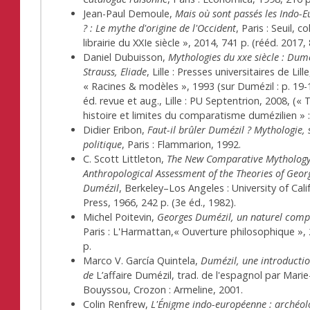
Jean-Paul Demoule,
Mais où sont passés les Indo-
? : Le mythe d'origine de l'Occident
, Paris : Seuil, co
librairie du XXIe siècle », 2014, 741 p. (rééd. 2017,
Daniel Dubuisson,
Mythologies du xx
e
siècle : Dumé
Strauss, Eliade
, Lille : Presses universitaires de Lille
« Racines & modèles », 1993 (sur Dumézil : p. 19-
éd. revue et aug., Lille : PU Septentrion, 2008, (« 
histoire et limites du comparatisme dumézilien » :
Didier Eribon,
Faut-il brûler Dumézil ? Mythologie, 
politique
, Paris : Flammarion, 1992.
C. Scott Littleton,
The New Comparative Mythology
Anthropological Assessment of the Theories of Geor
Dumézil
, Berkeley–Los Angeles : University of Cali
Press, 1966, 242 p. (3e éd., 1982).
Michel Poitevin,
Georges Dumézil, un naturel comp
Paris : L'Harmattan,« Ouverture philosophique »,
p.
Marco V. García Quintela,
Dumézil, une introductio
de
L’affaire Dumézil, trad. de l'espagnol par Marie
Bouyssou, Crozon : Armeline, 2001.
Colin Renfrew,
L'Énigme indo-européenne : archéol