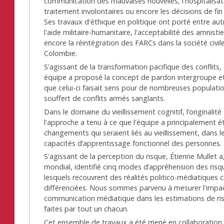
communication des mauvaises nouvelles, l'hospitalisati
traitement involontaires ou encore les décisions de fin 
Ses travaux d'éthique en politique ont porté entre aut
l'aide militaire-humanitaire, l'acceptabilité des amnisti
encore la réintégration des FARCs dans la société civil
Colombie.
S'agissant de la transformation pacifique des conflits,
équipe a proposé la concept de pardon intergroupe e
que celui-ci faisait sens pour de nombreuses populati
souffert de conflits armés sanglants.
Dans le domaine du vieillissement cognitif, l’originalité
l'approche a tenu à ce que l'équipe a principalement é
changements qui seraient liés au vieillissement, dans l
capacités d’apprentissage fonctionnel des personnes.
S'agissant de la perception du risque, Étienne Mullet a
mondial, identifié cinq modes d’appréhension des risq
lesquels recouvrent des réalités politico-médiatiques 
différenciées. Nous sommes parvenu à mesurer l'impac
communication médiatique dans les estimations de ri
faites par tout un chacun.
Cet ensemble de travaux a été mené en collaboration