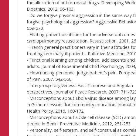
the allocation of antiretroviral drugs. Developing Worl
Bioethics, 2012, 96-103.
- Do we forgive physical aggression in the same way 
forgive psychological aggression? Aggressive Behavior
559-570.
- Eliciting patient disutilities for the adverse outcomes
cardiopulmonary resuscitation. Resuscitation, 2001, 2
- French general practitioners vary in their attitudes t
treating terminally-ill patients. Palliative Medicine, 201
- Functional learning among children, adolescents an
adults. Journal of Experimental Child Psychology, 2004
- How nursing personnel judge patient’s pain. Europea
of Pain, 2007, 542-550.
- Intergroup forgiveness: East Timorese and Angolan
perspectives. Journal of Peace Research, 2007, 711-729
- Misconceptions about Ebola virus disease among la
in Guinea: Lessons for community education. Journal of
Health Policy, 2016, 160-172.
- Misconceptions about sickle cell disease (SCD) amon
people in Benin. Preventive Medicine, 2012, 251-253.
- Personality, self-esteem, and self-construal as correl