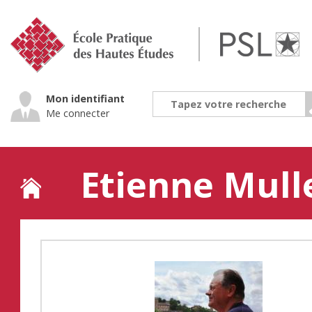
Jump
to
navigation
Mon identifiant
Me connecter
Etienne Mull
Back
to
top