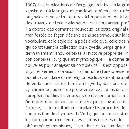
1907). Les publications de Bergaigne relatives à la gr
sanskrite et à la linguistique indo-européenne sont trè
originales et ne se limitent pas à l'importation ou à l'
des travaux de l'école allemande, qu'il connaissait par
Il a abordé des domaines nouveaux, et cette originalit
manifestée de façon décisive dans ses travaux sur la l
vocabulaire et le style de la poésie védique, celle des
qui constituent la collection du Rigveda. Bergaigne a
définitivement rendu ce texte à l'histoire propre de l'I
son contexte liturgique et mythologique ; il a donné d
nouvelles pour analyser sa complexité. Il s'est opposé
vigoureusement à la vision romantique d'une poésie n
primitive, solidaire d'une religion exclusivement naturali
défendu une lecture interne du Rigveda, dans une opt
synchronique, au lieu de projeter ce texte dans un pas
européen indéfini. Il a entrepris de réviser complètem
l'interprétation du vocabulaire védique qui avait cours
époque, et de restituer en corollaire les procédés de
composition des hymnes du Veda, qui jouent consta
les correspondances entre les actions rituelles et les
phénomènes mythiques, les actions des dieux dans l