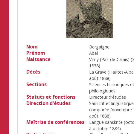
Nom
Bergaigne
Prénom
Abel
Naissance
Vimy (Pas-de-Calais)
(
1838
)
Décès
La Grave (Hautes-Alpe
août 1888
)
Sections
Sciences historiques e
philologiques
Statuts et fonctions
Directeur d'études
Direction d'études
Sanscrit et linguistique
comparée
(
novembre 
août 1888
)
Maîtrise de conférences
Langue sanskrite
(
oct
à
octobre 1884
)