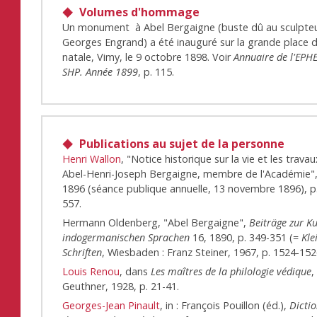
Volumes d'hommage
Un monument à Abel Bergaigne (buste dû au sculpte
Georges Engrand) a été inauguré sur la grande place de
natale, Vimy, le 9 octobre 1898. Voir
Annuaire de l'EPHE
SHP. Année 1899
, p. 115.
Publications au sujet de la personne
Henri Wallon
, "Notice historique sur la vie et les trava
Abel-Henri-Joseph Bergaigne, membre de l'Académie"
1896 (séance publique annuelle, 13 novembre 1896), p
557.
Hermann Oldenberg, "Abel Bergaigne",
Beiträge zur K
indogermanischen Sprachen
16, 1890, p. 349-351 (=
Kle
Schriften
, Wiesbaden : Franz Steiner, 1967, p. 1524-152
Louis Renou
, dans
Les maîtres de la philologie védique
,
Geuthner, 1928, p. 21-41.
Georges-Jean Pinault
, in : François Pouillon (éd.),
Dicti