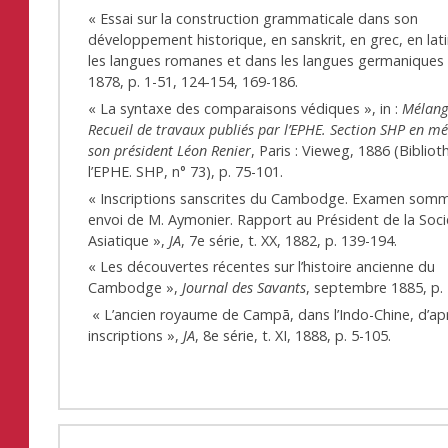
« Essai sur la construction grammaticale dans son
développement historique, en sanskrit, en grec, en lat
les langues romanes et dans les langues germaniques
1878, p. 1-51, 124-154, 169-186.
« La syntaxe des comparaisons védiques », in :
Mélang
Recueil de travaux publiés par l’EPHE. Section SHP en m
son président Léon Renier
, Paris : Vieweg, 1886 (Biblio
l’EPHE. SHP, n° 73), p. 75-101.
« Inscriptions sanscrites du Cambodge. Examen somm
envoi de M. Aymonier. Rapport au Président de la Soc
Asiatique »,
JA
, 7e série, t. XX, 1882, p. 139-194.
« Les découvertes récentes sur l’histoire ancienne du
Cambodge »,
Journal des Savants
, septembre 1885, p.
« L’ancien royaume de Campā, dans l’Indo-Chine, d’apr
inscriptions »,
JA
, 8e série, t. XI, 1888, p. 5-105.