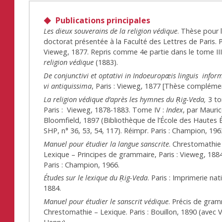
Publications principales
Les dieux souverains de la religion védique
. Thèse pour 
doctorat présentée à la Faculté des Lettres de Paris. P
Vieweg, 1877. Repris comme 4e partie dans le tome II
religion védique
(1883).
De conjunctivi et optativi in Indoeuropæis linguis infor
vi antiquissima
, Paris : Vieweg, 1877 [Thèse complémen
La religion védique d’après les hymnes du Ṛig-Veda,
3 to
Paris : Vieweg, 1878-1883. Tome IV :
Index
, par Mauri
Bloomfield, 1897 (Bibliothèque de l’École des Hautes 
SHP, n° 36, 53, 54, 117). Réimpr. Paris : Champion, 196
Manuel pour étudier la langue sanscrite
. Chrestomathie
Lexique – Principes de grammaire, Paris : Vieweg, 188
Paris : Champion, 1966.
Études sur le lexique du Ṛig-Veda
. Paris : Imprimerie nat
1884.
Manuel pour étudier le sanscrit védique
. Précis de gra
Chrestomathie – Lexique. Paris : Bouillon, 1890 (avec V