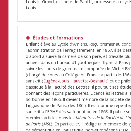
Louis-le-Grand, et soeur de Paul L., professeur au Lycé
Louis.
Études et formations
Brillant élève au Lycée d'Amiens. Reçu premier au con
l'administration de l'enregistrement, en 1857, il se des
d'abord à suivre la carrière de son père, et travaille plu
années dans un bureau d'hypothèques. Il part à Paris 
suivre les cours de grammaire comparée de Michel Bré
(chargé de cours au Collège de France à partir de 1864
sanskrit (
Eugène-Louis Hauvette-Besnault
) et de philo
classique à la Faculté des Lettres. Il poursuit ses étud
donnant des leçons particulières. Licence ès lettres à l
Sorbonne en 1866. Il devient membre de la Société de
Linguistique de Paris, dès 1865. Il est nommé répétite
sanskrit à l'EPHE dès sa fondation en 1868. Il publie se
premiers articles dans les
Mémoires de la Société de Lin
de Paris
(
MSL
). En particulier, il rédige un mémoire de 
de sémantique en linguistique indo-européenne (
Essai 