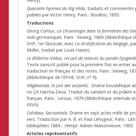
Henry).
Quarante hymnes du Rig-Véda
, traduits et commentés p
publiés par Victor Henry, Paris : Bouillon, 1895.
Traductions
Georg Curtius,
La chronologie dans la formation des la
indo-germaniques
. Paris : Vieweg, 1869 (Bibliothèque d
SHP, 1er fascicule. Avec
La stratification du langage
, p
Müller, traduit par Louis Havet).
Le Bhâmini-Vilâsa, recueil de stances du pandit Djagnnâ
Texte sanscrit publié pour la première fois en entier a
traduction en français et des notes. Paris : Vieweg, 18
(Bibliothèque de l'EPHE. SHP, n° 9).
Nâgânanda, la joie des serpents
. Drame bouddhique at
roi Çrî-Harcha-Deva. Traduit du sanskrit et du prâkrit 
français. Paris : Leroux, 1879 (Bibliothèque orientale el
XXVII).
Calidasa, Sacountala
. Drame en sept actes mêlé de pr
vers. Traduction par A. B. et Paul Lehugeur, Paris : Libr
bibliophiles 1884 ; réimpr. Adrien-Maisonneuve, 1965.
Articles représentatifs