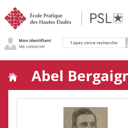
Jump
to
navigation
Mon identifiant
Me connecter
Abel Bergaig
Back
to
top