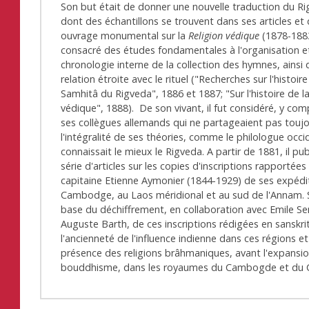
Son but était de donner une nouvelle traduction du Ri
dont des échantillons se trouvent dans ses articles et
ouvrage monumental sur la
Religion védique
(1878-1883)
consacré des études fondamentales à l'organisation et
chronologie interne de la collection des hymnes, ainsi q
relation étroite avec le rituel ("Recherches sur l'histoire
Samhitâ du Rigveda", 1886 et 1887; "Sur l'histoire de la 
védique", 1888). De son vivant, il fut considéré, y com
ses collègues allemands qui ne partageaient pas touj
l'intégralité de ses théories, comme le philologue occi
connaissait le mieux le Rigveda. A partir de 1881, il pu
série d'articles sur les copies d'inscriptions rapportées
capitaine Etienne Aymonier (1844-1929) de ses expédi
Cambodge, au Laos méridional et au sud de l'Annam. S
base du déchiffrement, en collaboration avec Emile Se
Auguste Barth, de ces inscriptions rédigées en sanskrit,
l'ancienneté de l'influence indienne dans ces régions et
présence des religions brâhmaniques, avant l'expansi
bouddhisme, dans les royaumes du Cambogde et d