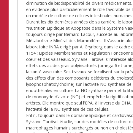
diminution de biodisponibilité de divers médicaments.
en évidence plus particulièrement le rôle favorable de l
un modèle de culture de cellules intestinales humaines
Durant les dix dernières années de sa carrière, le labo
"Nutrition Lipidique et Apoptose dans le Système Vasc
toujours dirigé par Bernard Lacour, succède au labora
Métabolisme Minéral des Mammifères. Il s'associe alor
laboratoire INRA dirigé par A. Grynberg dans le cadre
1154 : Lipides Membranaires et Régulation Fonctionne
cœur et des vaisseaux. Sylviane Tardivel s'intéresse al
effets des acides gras polyinsaturés (omega 6 et ome
la santé vasculaire. Ses travaux se focalisent sur la pr
des effets d'un des composants délétères du cholestér
lysophosphatidylcholine) sur l'activité NO synthase de 
endothéliales en culture. La NO synthase permet la lib
de monoxyde d'azote (NO) et empêche la rigidificatio
artères. Elle montre que seul l'EPA, à l'inverse du DHA,
l'activité de la NO synthase de ces cellules.
Enfin, toujours dans le domaine lipidique et cardiovasc
Sylviane Tardivel étudie, sur des modèles de culture d
macrophages humains surchargés ou non en cholestér