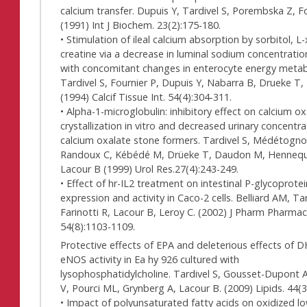
calcium transfer. Dupuis Y, Tardivel S, Porembska Z, F
(1991) Int J Biochem. 23(2):175-180.
• Stimulation of ileal calcium absorption by sorbitol, L-
creatine via a decrease in luminal sodium concentration
with concomitant changes in enterocyte energy metab
Tardivel S, Fournier P, Dupuis Y, Nabarra B, Drueke T,
(1994) Calcif Tissue Int. 54(4):304-311.
• Alpha-1-microglobulin: inhibitory effect on calcium o
crystallization in vitro and decreased urinary concentra
calcium oxalate stone formers. Tardivel S, Médétogno
Randoux C, Kébédé M, Drüeke T, Daudon M, Hennequ
Lacour B (1999) Urol Res.27(4):243-249.
• Effect of hr-IL2 treatment on intestinal P-glycoprotei
expression and activity in Caco-2 cells. Belliard AM, Tar
Farinotti R, Lacour B, Leroy C. (2002) J Pharm Pharmac
54(8):1103-1109.
Protective effects of EPA and deleterious effects of 
eNOS activity in Ea hy 926 cultured with
lysophosphatidylcholine. Tardivel S, Gousset-Dupont 
V, Pourci ML, Grynberg A, Lacour B. (2009) Lipids. 44(
• Impact of polyunsaturated fatty acids on oxidized l