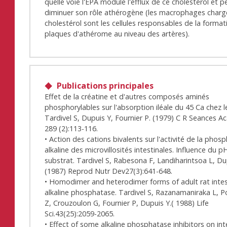
quelle voie l'EPA module l'efflux de ce cholestérol et pe
diminuer son rôle athérogène (les macrophages charg
cholestérol sont les cellules responsables de la forma
plaques d'athérome au niveau des artères).
Publications principales
Effet de la créatine et d'autres composés aminés
phosphorylables sur l'absorption iléale du 45 Ca chez le
Tardivel S, Dupuis Y, Fournier P. (1979) C R Seances Ac
289 (2):113-116.
• Action des cations bivalents sur l'activité de la phos
alkaline des microvillosités intestinales. Influence du 
substrat. Tardivel S, Rabesona F, Landiharintsoa L, Du
(1987) Reprod Nutr Dev27(3):641-648.
• Homodimer and heterodimer forms of adult rat intes
alkaline phosphatase. Tardivel S, Razanamaniraka L,
Z, Crouzoulon G, Fournier P, Dupuis Y.( 1988) Life
Sci.43(25):2059-2065.
• Effect of some alkaline phosphatase inhibitors on int