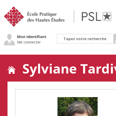
Jump
to
navigation
Mon identifiant
Me connecter
Sylviane Tardi
Back
to
top