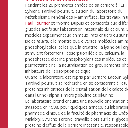
Pendant les 20 premières années de sa carrière à l'EP
Sylviane Tardivel poursuit, au sein du laboratoire du
Métabolisme Minéral des Mammifères, les travaux init
Paul Fournier
et Yvonne Dupuis et consacrés aux diffé
glucides actifs sur l'absorption intestinale du calcium. 
modèles expérimentaux animaux, rats entiers ou sur i
isolés
in situ
, elle montre que diverses molécules amin
phosphorylables, telles que la créatine, la lysine ou l'ar
stimulent fortement l'absorption iléale du calcium, la
phosphatase alcaline phosphorylant ces molécules et
permettant ainsi la neutralisation de groupements p
inhibiteurs de l'absorption calcique.
Quand le laboratoire est repris par Bernard Lacour, Sy
Tardivel poursuit sa recherche en se consacrant à l'ét
protéines inhibitrices de la cristallisation de l'oxalate 
dans l'urine (alpha 1 microglobuline et bikunine).
Le laboratoire prend ensuite une nouvelle orientation 
s'associe en 1998, pour quelques années, au laboratoi
pharmacie clinique de la faculté de pharmacie de Chât
Malabry. Sylviane Tardivel travaille alors sur la P-glyco
protéine d'efflux de la barrière intestinale, responsable