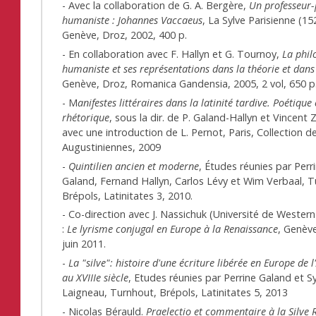
- Avec la collaboration de G. A. Bergère,
Un professeur-
humaniste : Johannes Vaccaeus
, La Sylve Parisienne (15
Genève, Droz, 2002, 400 p.
- En collaboration avec F. Hallyn et G. Tournoy,
La phil
humaniste et ses représentations dans la théorie et dans 
Genève, Droz, Romanica Gandensia, 2005, 2 vol, 650 
- M
anifestes littéraires dans la latinité tardive. Poétique 
rhétorique
, sous la dir. de P. Galand-Hallyn et Vincent Z
avec une introduction de L. Pernot, Paris, Collection 
Augustiniennes, 2009
-
Quintilien ancien et moderne
, Études réunies par Perr
Galand, Fernand Hallyn, Carlos Lévy et Wim Verbaal, 
Brépols, Latinitates 3, 2010.
- Co-direction avec J. Nassichuk (Université de Wester
:
Le lyrisme conjugal en Europe à la Renaissance
, Genèv
juin 2011.
-
La "silve": histoire d'une écriture libérée en Europe de l
au XVIIIe siècle
, Etudes réunies par Perrine Galand et Sy
Laigneau, Turnhout, Brépols, Latinitates 5, 2013
- Nicolas Bérauld.
Praelectio et commentaire à la Silve 