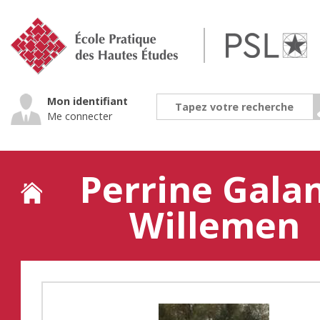
Jump
to
navigation
Mon identifiant
Me connecter
Perrine Gala
Willemen
Back
to
top