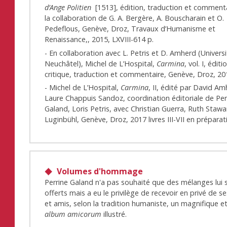
d’Ange Politien
[1513], édition, traduction et commenta
la collaboration de G. A. Bergère, A. Bouscharain et O.
Pedeflous, Genève, Droz, Travaux d’Humanisme et
Renaissance,, 2015, LXVIII-614 p.
- En collaboration avec L. Petris et D. Amherd (Univers
Neuchâtel), Michel de L’Hospital,
Carmina
, vol. I, éditi
critique, traduction et commentaire, Genève, Droz, 20
- Michel de L’Hospital,
Carmina
, II, édité par David Am
Laure Chappuis Sandoz, coordination éditoriale de Per
Galand, Loris Petris, avec Christian Guerra, Ruth Stawa
Luginbühl, Genève, Droz, 2017 livres III-VII en préparat
Volumes d'hommage
Perrine Galand n'a pas souhaité que des mélanges lui 
offerts mais a eu le privilège de recevoir en privé de s
et amis, selon la tradition humaniste, un magnifique e
album amicorum
illustré.