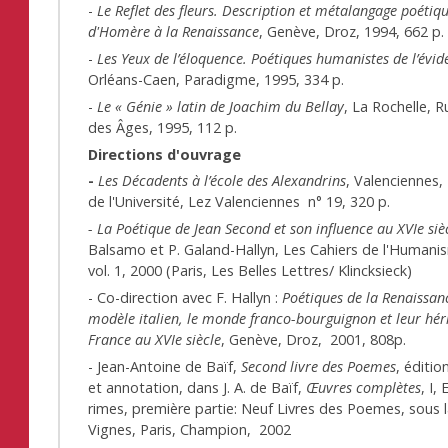
-
Le Reflet des fleurs. Description et métalangage poétiq
d'Homère à la Renaissance
, Genève, Droz, 1994, 662 p.
-
Les Yeux de l’éloquence. Poétiques humanistes de l’évid
Orléans-Caen, Paradigme, 1995, 334 p.
-
Le « Génie » latin de Joachim du Bellay
, La Rochelle, 
des Âges, 1995, 112 p.
Directions d'ouvrage
-
Les Décadents à l’école des Alexandrins
, Valenciennes,
de l'Université, Lez Valenciennes n° 19, 320 p.
- La Poétique de Jean Second et son influence au XVIe siè
Balsamo et P. Galand-Hallyn, Les Cahiers de l'Humanis
vol. 1, 2000 (Paris, Les Belles Lettres/ Klincksieck)
- Co-direction avec F. Hallyn :
Poétiques de la Renaissan
modèle italien, le monde franco-bourguignon et leur hér
France au XVIe siècle
, Genève, Droz, 2001, 808p.
- Jean-Antoine de Baïf,
Second livre des Poemes
, éditio
et annotation, dans J. A. de Baïf,
Œuvres complètes
, I,
rimes, première partie: Neuf Livres des Poemes, sous la 
Vignes, Paris, Champion, 2002