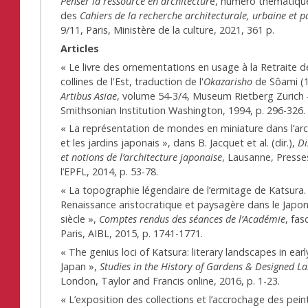
Penser la ressource en architectur
e, numéro thématiqu
des
Cahiers de la recherche architecturale, urbaine et 
9/11, Paris, Ministère de la culture, 2021, 361 p.
Articles
« Le livre des ornementations en usage à la Retraite d
collines de l'Est, traduction de l'
Okazarisho
de Sôami (1
Artibus Asiae
, volume 54-3/4, Museum Rietberg Zurich 
Smithsonian Institution Washington, 1994, p. 296-326.
« La représentation de mondes en miniature dans l’arc
et les jardins japonais », dans B. Jacquet et al. (dir.),
Di
et notions de l’architecture japonaise
, Lausanne, Presse
l’EPFL, 2014, p. 53-78.
« La topographie légendaire de l’ermitage de Katsura.
Renaissance aristocratique et paysagère dans le Japon
siècle »,
Comptes rendus des séances de l’Académie
, fas
Paris, AIBL, 2015, p. 1741-1771.
« The genius loci of Katsura: literary landscapes in ea
Japan »,
Studies in the History of Gardens & Designed L
London, Taylor and Francis online, 2016, p. 1-23.
« L’exposition des collections et l’accrochage des pein