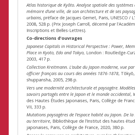
Atlas historique de Kyôto. Analyse spatiale des systèmes
mémoire d’une ville, de son architecture et de ses paysa
urbains
, préface de Jacques Gernet, Paris, UNESCO / L
2008, 528 p. (Prix Joseph Carroll, décerné par l'Acadé
Inscriptions et Belles-Lettres).
Co-directions d'ouvrages
Japanese Capitals in Historical Perspective : Power, Me
Place in Kyoto, Edo and Tokyo,
London : Routledge-Curz
2003, 417 p.
Collection Kreitmann. L’aube du Japon moderne, vue par
officier français au cours des années 1876-1878
, Tōkyō, 
shuppansha, 2005, 298 p.
Vers une modernité architecturale et paysagère
.
Modèles
savoirs partagés entre le Japon et le monde occidental
, 
des Hautes Études Japonaises, Paris, Collège de Franc
VII, 333 p.
Mutations paysagères de l’espace habité au Japon. De l
au territoire
, Bibliothèque de l’Institut des hautes étu
japonaises, Paris, Collège de France, 2020, 380 p.