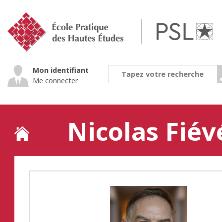
Jump
to
navigation
Mon identifiant
Me connecter
Nicolas Fiév
Back
to
top