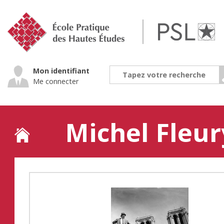
Jump
to
navigation
Mon identifiant
Me connecter
Michel Fleur
Back
to
top