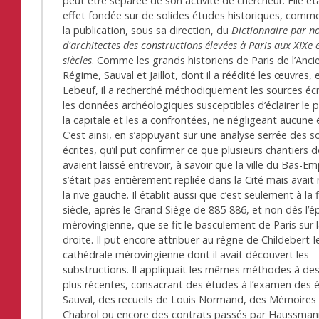
peut être séparée de son activité de chercheur. Elle ét
effet fondée sur de solides études historiques, comme l
la publication, sous sa direction, du
Dictionnaire par 
d'architectes des constructions élevées à Paris aux XIXe 
siècles
. Comme les grands historiens de Paris de l’Anci
Régime, Sauval et Jaillot, dont il a réédité les œuvres, 
Lebeuf, il a recherché méthodiquement les sources écr
les données archéologiques susceptibles d’éclairer le 
la capitale et les a confrontées, ne négligeant aucune
C’est ainsi, en s’appuyant sur une analyse serrée des s
écrites, qu’il put confirmer ce que plusieurs chantiers d
avaient laissé entrevoir, à savoir que la ville du Bas-Em
s’était pas entièrement repliée dans la Cité mais avait
la rive gauche. Il établit aussi que c’est seulement à la 
siècle, après le Grand Siège de 885-886, et non dès l’
mérovingienne, que se fit le basculement de Paris sur l
droite. Il put encore attribuer au règne de Childebert Ie
cathédrale mérovingienne dont il avait découvert les
substructions. Il appliquait les mêmes méthodes à de
plus récentes, consacrant des études à l’examen des é
Sauval, des recueils de Louis Normand, des Mémoires
Chabrol ou encore des contrats passés par Haussman