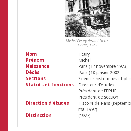
Michel Fleury devant Notre-
Dame, 1969
Nom
Fleury
Prénom
Michel
Naissance
Paris
(
17 novembre 1923
)
Décès
Paris
(
18 janvier 2002
)
Sections
Sciences historiques et phi
Statuts et fonctions
Directeur d'études
Président de l'EPHE
Président de section
Direction d'études
Histoire de Paris
(
septemb
mai 1992
)
Distinction
(
1977
)