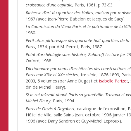
croissance d’une capitale
, Paris, 1961, p 73-93.
Richesse d’art du quartier des Halles, maison par maiso
1967 (avec Jean-Pierre Babelon et Jacques de Sacy).
La Commission du Vieux Paris et le patrimoine de la Vill
1980.
Petit atlas pittoresque des quarante-huit quartiers de la 
Paris
, 1834, par A.M. Perrot, Paris, 1987.
Point d’archéologie sans histoire, Zaharoff Lecture for 
Oxford, 1988.
D
ictionnaire par noms d’architectes des constructions é
Paris aux XIXe et XXe siècles
, 1re série, 1876-1899, Pari
2003, 5 volumes (par Anne Dugast et
Isabelle Parizet
,
dir. de Michel Fleury).
Si le roi m’avait donné Paris sa grand’ville
.
Travaux et vei
Michel Fleury
, Paris, 1994.
Paris de Clovis à Dagobert
, catalogue de l’exposition, P
Hôtel de Ville, salle Saint-Jean, octobre 1996-janvier 19
1996 (avec Dany Sandron et Guy-Michel Leproux).