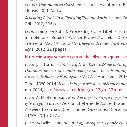
China's One-Hundred Questions
. Taipeh : Avantguard Pu
House, 2011, 556 p.
Revisiting Rituals in a Changing Tibetan World
. Leiden-B
Brill, 2012, 386 p.
(avec Françoise Robin), Proceedings of « Tibet is Burni
Immolations : Ritual or Political Protest? » Held in Col
France on May 14th and 15th.
Revues d’Etudes Tibétain
ligne
, 2012, 224 pages.
http://himalaya.socanth.cam.ac.uk/collections/journals
(avec J.-L. Lambert, N. Luca, A. de Sales),
D’une anthrop
chamanisme vers une anthropologie du croire. Hommag
l’œuvre de Roberte Hamayon
. EMSCAT. Hors série, 2013
Tibet 1980-2014.
Actes de la journée de conférences au
mai 2014,
http://www.senat.fr/ga/ga127/ga127.html
(avec A.-M. Blondeau),
Bod don dag skyel/rgya nag gzhu
gzhi brgya la dri len
.Version tibétaine de Authenticating
Answers to China's One-Hundred Questions, Dharamsa
LTWA, 2015, 677 p.
(avec Isabelle Henrion-Dourcy),
Musique et épopée en H