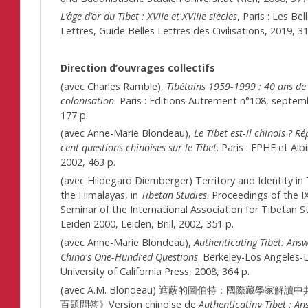
L’âge d’or du Tibet : XVIIe et XVIIIe siècles
, Paris : Les Bel
Lettres, Guide Belles Lettres des Civilisations, 2019, 3
Direction d’ouvrages collectifs
(avec Charles Ramble),
Tibétains 1959-1999 : 40 ans de
colonisation.
Paris : Editions Autrement n°108, septem
177 p.
(avec Anne-Marie Blondeau),
Le Tibet est-il chinois ? R
cent questions chinoises sur le Tibet
. Paris : EPHE et Alb
2002, 463 p.
(avec Hildegard Diemberger) Territory and Identity in
the Himalayas, in
Tibetan Studies
. Proceedings of the I
Seminar of the International Association for Tibetan S
Leiden 2000, Leiden, Brill, 2002, 351 p.
(avec Anne-Marie Blondeau),
Authenticating Tibet: Answ
China's One-Hundred Questions
. Berkeley-Los Angeles-
University of California Press, 2008, 364 p.
(avec A.M. Blondeau) 遮蔽的圖伯特：國際藏學家解
百題問答》Version chinoise de
Authenticating Tibet : An