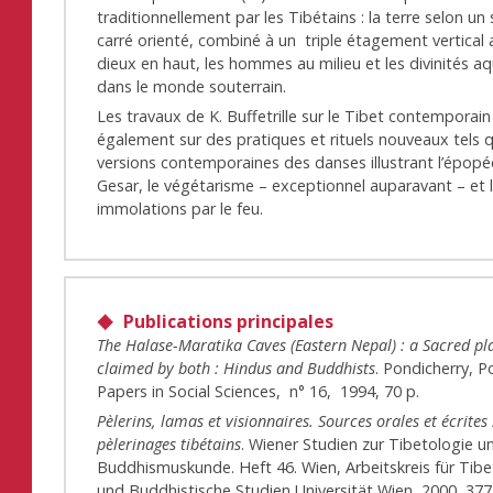
traditionnellement par les Tibétains : la terre selon u
carré orienté, combiné à un triple étagement vertical 
dieux en haut, les hommes au milieu et les divinités a
dans le monde souterrain.
Les travaux de K. Buffetrille sur le Tibet contemporai
également sur des pratiques et rituels nouveaux tels q
versions contemporaines des danses illustrant l’épop
Gesar, le végétarisme – exceptionnel auparavant – et 
immolations par le feu.
Publications principales
The Halase-Maratika Caves (Eastern Nepal) : a Sacred pl
claimed by both : Hindus and Buddhists
. Pondicherry, 
Papers in Social Sciences, n° 16, 1994, 70 p.
Pèlerins, lamas et visionnaires. Sources orales et écrites 
pèlerinages tibétains
. Wiener Studien zur Tibetologie u
Buddhismuskunde. Heft 46. Wien, Arbeitskreis für Tibe
und Buddhistische Studien Universität Wien, 2000, 377