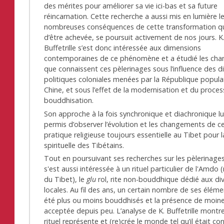
des mérites pour améliorer sa vie ici-bas et sa future
réincarnation. Cette recherche a aussi mis en lumière l
nombreuses conséquences de cette transformation qui
d’être achevée, se poursuit activement de nos jours. K
Buffetrille s’est donc intéressée aux dimensions
contemporaines de ce phénomène et a étudié les ch
que connaissent ces pèlerinages sous l’influence des d
politiques coloniales menées par la République popula
Chine, et sous l’effet de la modernisation et du proce
bouddhisation.
Son approche à la fois synchronique et diachronique lu
permis d’observer l’évolution et les changements de c
pratique religieuse toujours essentielle au Tibet pour l
spirituelle des Tibétains.
Tout en poursuivant ses recherches sur les pèlerinages,
s'est aussi intéressée à un rituel particulier de l'Amdo 
du Tibet), le
glu
rol, rite non-bouddhique dédié aux div
locales. Au fil des ans, un certain nombre de ses élém
été plus ou moins bouddhisés et la présence de moine
acceptée depuis peu. L’analyse de K. Buffetrille montr
rituel représente et (re)crée le monde tel qu’il était co