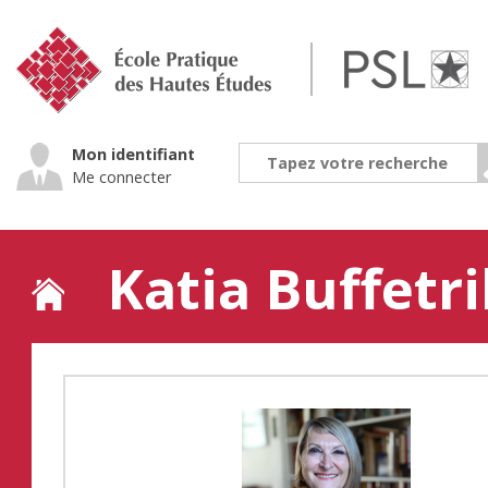
Jump
to
navigation
Mon identifiant
Me connecter
Katia Buffetri
Back
to
top