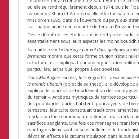
Le premier terrain d’enquête de Katia Buffetrille a été 
où elle se rend régulièrement depuis 1974, puis le Tib
autonome, Kham et Amdo) où elle effectue sa premiè
mission en 1985, date de l’ouverture du pays aux étran
fait chaque année une enquête de terrain d’environ tro
Dès le début de ses études, son intérêt porte sur les ri
essentiellement sous leurs aspects les moins bouddhis
Sa maîtrise sur
Le mariage par vol dans quelques société
birmane
s montre que cette forme d’union n’était null
ni fortuite, et s’expliquait par une organisation politiq
particulière, archaïque, propre à ces sociétés.
Dans
Montagnes sacrées, lacs et grottes : lieux de pèler
le monde tibétain
(objet de sa thèse), elle développe e
explique le concept de bouddhisation des montagnes
du terroir ». Ancêtres mythiques de territoires particuli
des populations qui les habitent, pourvoyeurs de bien
terrestres, leur culte constituait traditionnellement l’ac
fondateur d’une communauté politique, mais réclamai
sacrifices sanglants. Une fois ces montagnes transfor
montagnes lieux saints » sous l’influence du bouddhis
dévot en effectue la circumambulation dans le but d’o