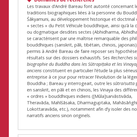
Les travaux d’André Bareau font autorité concernant l
traditions biographiques liées à la personne du Boud
Śākyamuni, au développement historique et doctrinal
« sectes » du Petit Véhicule bouddhique, ainsi qu’à la 
ou dogmatique desdites sectes (Abhidharma, Abhidha
se caractérisent par une maîtrise remarquable des phi
bouddhiques (sanskrit, pāli, tibétain, chinois, japonais)
permis à André Bareau de faire reposer ses hypothèse
résultats sur des dossiers exhaustifs. Ses
Recherches s
biographie du Buddha dans les S
ūtrapi
ṭaka et les Vinaya
anciens
constituent en particulier l’étude la plus sérieu
entreprise à ce jour pour retracer l’évolution de la lég
Bouddha ; Bareau y interrogeait, outre les
s
ūtra
/
sutta
p
en sanskrit, en pāli et en chinois, les Vinaya des différe
« ordres » bouddhiques indiens ([Mūla]sarvāstivāda,
Theravāda, Mahīśāsaka, Dharmaguptaka, Mahāsāṅghi
Lokottaravāda, etc.), notamment afin d’y isoler des n
narratifs anciens sinon originels.