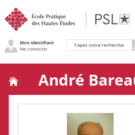
Jump
to
navigation
Mon identifiant
Me connecter
André Barea
Back
to
top