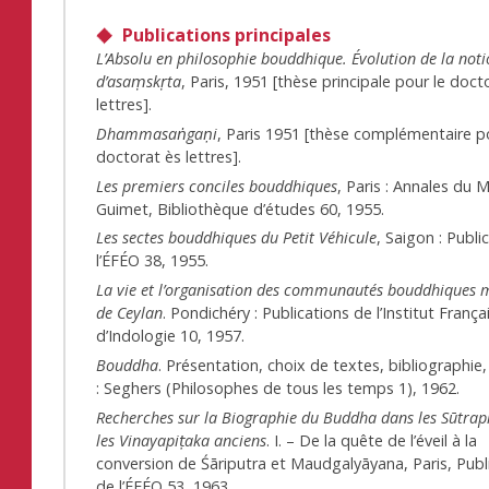
Publications principales
L’Absolu en philosophie bouddhique. Évolution de la not
d’asaṃskṛta
, Paris, 1951 [thèse principale pour le doct
lettres].
Dhammasaṅgaṇi
, Paris 1951 [thèse complémentaire p
doctorat ès lettres].
Les premiers conciles bouddhiques
, Paris : Annales du 
Guimet, Bibliothèque d’études 60, 1955.
Les sectes bouddhiques du Petit Véhicule
, Saigon : Publi
l’ÉFÉO 38, 1955.
La vie et l’organisation des communautés bouddhiques
de Ceylan
. Pondichéry : Publications de l’Institut França
d’Indologie 10, 1957.
Bouddha
. Présentation, choix de textes, bibliographie,
: Seghers (Philosophes de tous les temps 1), 1962.
Recherches sur la Biographie du Buddha dans les Sūtrap
les Vinayapiṭaka anciens
. I. – De la quête de l’éveil à la
conversion de Śāriputra et Maudgalyāyana, Paris, Publ
de l’ÉFÉO 53, 1963